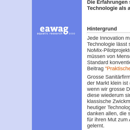
Die Erfahrungen 
Technologie als 
Hintergrund
Jede Innovation mu
Technologie lässt 
NoMix-Pilotprojek
müssen von Mensc
Standard konventio
Beitrag
"Praktisch
Grosse Sanitärfir
der Markt klein ist 
wenn wir grosse D
diese wiederum si
klassische Zwickmü
heutiger Technolo
danken allen, die s
für ihren Mut zum
gelernt.