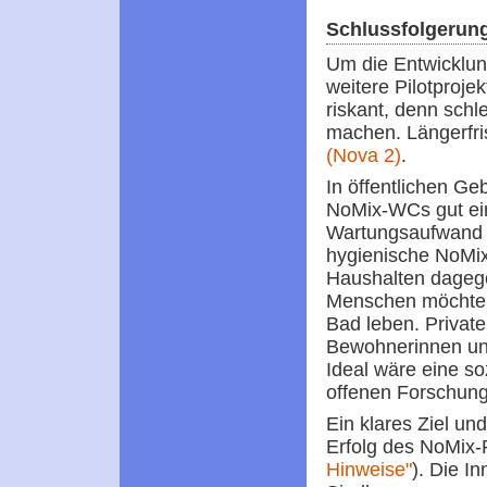
Schlussfolgerun
Um die Entwicklun
weitere Pilotprojek
riskant, denn sch
machen. Längerfri
(Nova 2)
.
In öffentlichen Ge
NoMix-WCs gut ein
Wartungsaufwand ü
hygienische NoMi
Haushalten dagege
Menschen möchten
Bad leben. Private
Bewohnerinnen und
Ideal wäre eine so
offenen Forschungs
Ein klares Ziel un
Erfolg des NoMix-P
Hinweise"
). Die I