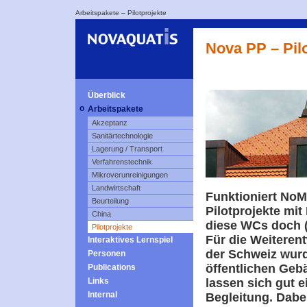
Arbeitspakete
–
Pilotprojekte
Nova PP – Pil
Überblick
o
Arbeitspakete
Akzeptanz
Sanitärtechnologie
Lagerung / Transport
Verfahrenstechnik
Mikroverunreinigungen
Landwirtschaft
Funktioniert NoM
Beurteilung
Pilotprojekte mi
China
diese WCs doch (
Pilotprojekte
Für die Weiterent
Interaktives Lernspiel
der Schweiz wurd
Personen
öffentlichen Geb
Publications
Links
lassen sich gut e
Internal
Begleitung. Dabei