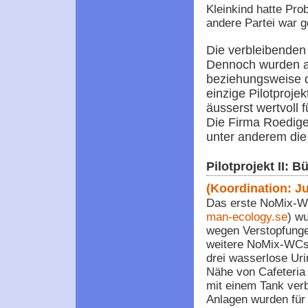
Kleinkind hatte Pro
andere Partei war g
Die verbleibenden
Dennoch wurden a
beziehungsweise d
einzige Pilotproje
äusserst wertvoll 
Die Firma Roedig
unter anderem die
Pilotprojekt II:
(Koordination: Ju
Das erste NoMix-W
man-ecology.se
) wu
wegen Verstopfunge
weitere NoMix-WCs
drei wasserlose Uri
Nähe von Cafeteria 
mit einem Tank ver
Anlagen wurden für