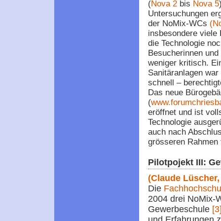
(
Nova 2
bis
Nova 5
Untersuchungen er
der NoMix-WCs
(N
insbesondere viele
die Technologie noch
Besucherinnen und
weniger kritisch. E
Sanitäranlagen war 
schnell – berechtig
Das neue Bürogebä
(
www.forumchriesb
eröffnet und ist vol
Technologie ausgerü
auch nach Abschlus
grösseren Rahmen 
Pilotpojekt III: 
(Claude Lüscher,
Die
Fachhochschu
2004 drei NoMix-W
Gewerbeschule
[3
und Erfahrungen z