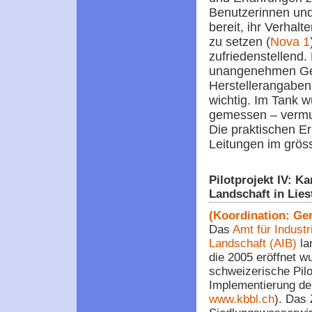
Benutzerinnen und
bereit, ihr Verha
zu setzen (
Nova 1
zufriedenstellend.
unangenehmen Ger
Herstellerangaben 
wichtig. Im Tank w
gemessen – vermut
Die praktischen E
Leitungen im gröss
Pilotprojekt IV: K
Landschaft in Lies
(Koordination: Ge
Das
Amt für Industr
Landschaft
(AIB)
lan
die 2005 eröffnet w
schweizerische Pilot
Implementierung de
www.kbbl.ch
). Das 