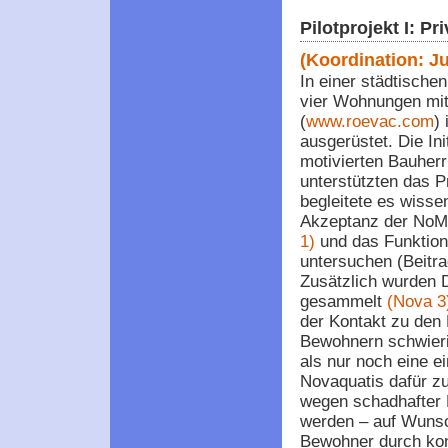
Pilotprojekt I: 
(Koordination: Ju
In einer städtisch
vier Wohnungen mi
(
www.roevac.com
)
ausgerüstet. Die In
motivierten Bauherr
unterstützten das Pr
begleitete es wissen
Akzeptanz der NoM
1)
und das Funktioni
untersuchen (Beitra
Zusätzlich wurden 
gesammelt
(Nova 3
der Kontakt zu den
Bewohnern schwieri
als nur noch eine e
Novaquatis dafür z
wegen schadhafter
werden – auf Wuns
Bewohner durch konv