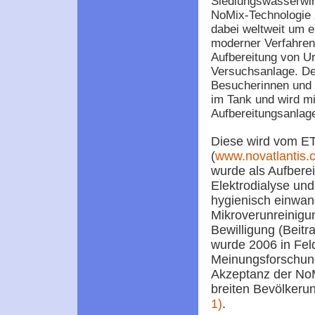
Siedlungswasserwirt
NoMix-Technologie z
dabei weltweit um e
moderner Verfahren
Aufbereitung von U
Versuchsanlage. De
Besucherinnen und 
im Tank und wird m
Aufbereitungsanlag
Diese wird vom ETH
(
www.novatlantis.
wurde als Aufbere
Elektrodialyse un
hygienisch einwand
Mikroverunreinigun
Bewilligung (Beitr
wurde 2006 in Fel
Meinungsforschungs
Akzeptanz der NoM
breiten Bevölkeru
1)
.